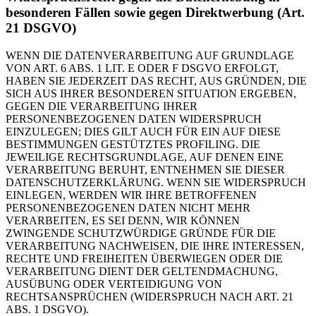
besonderen Fällen sowie gegen Direktwerbung (Art.
21 DSGVO)
WENN DIE DATENVERARBEITUNG AUF GRUNDLAGE
VON ART. 6 ABS. 1 LIT. E ODER F DSGVO ERFOLGT,
HABEN SIE JEDERZEIT DAS RECHT, AUS GRÜNDEN, DIE
SICH AUS IHRER BESONDEREN SITUATION ERGEBEN,
GEGEN DIE VERARBEITUNG IHRER
PERSONENBEZOGENEN DATEN WIDERSPRUCH
EINZULEGEN; DIES GILT AUCH FÜR EIN AUF DIESE
BESTIMMUNGEN GESTÜTZTES PROFILING. DIE
JEWEILIGE RECHTSGRUNDLAGE, AUF DENEN EINE
VERARBEITUNG BERUHT, ENTNEHMEN SIE DIESER
DATENSCHUTZERKLÄRUNG. WENN SIE WIDERSPRUCH
EINLEGEN, WERDEN WIR IHRE BETROFFENEN
PERSONENBEZOGENEN DATEN NICHT MEHR
VERARBEITEN, ES SEI DENN, WIR KÖNNEN
ZWINGENDE SCHUTZWÜRDIGE GRÜNDE FÜR DIE
VERARBEITUNG NACHWEISEN, DIE IHRE INTERESSEN,
RECHTE UND FREIHEITEN ÜBERWIEGEN ODER DIE
VERARBEITUNG DIENT DER GELTENDMACHUNG,
AUSÜBUNG ODER VERTEIDIGUNG VON
RECHTSANSPRÜCHEN (WIDERSPRUCH NACH ART. 21
ABS. 1 DSGVO).